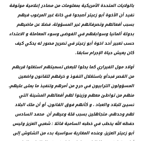
بالولايات المتحدة الأمريكية بمعلومات من مصادر إعلامية موثوقة
تفيد أن الأخوة أبو زعيتر أصبحوا في خانة غير المرغوب فيهم
بسبب أفعالهم وتصرفاتهم غير المسؤولة، فضلا عن ماضيهم
بدولة ألمانيا وسوابقهم في الفوضى وسوء المعاملة و الاعتداء
حسب تعبير أحد اخوة أبو زعيتر في تصريح مصور له يحكي كيف
كان يعيش حياة الإجرام سابقا.
أولاد مول الفيراري كما يحلوا للبعض تسميتهم استغلوا قربهم
من القصر فبدأو باستغلال النفوذ و خرقهم للقانون واضعين
المسؤولون الترابيون في حرج من أمرهم وتنفيذ ما يملى عليهم،
منهم من تواطئ معهم وزينوا لهم أفعالهم المشينة التي
تسيئ للبلاد والعباد ، و كأنهم فوق القانون، أو أن ملك البلاد
لهم وحدهم، متجاهلين بسبب قلة وعيهم أن
محمد السادس
حفظه الله يخطب في خطبه السامية قائلا : شعبي العزيز وليس
أبو زعيتر العزيز، وعنده المغاربة سواسية بدء من الشاوش إلى