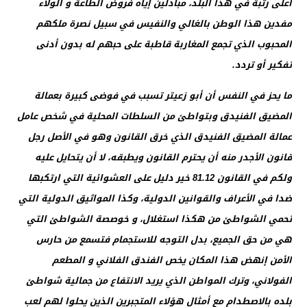
أعلى رتبة في هذا البلد، مبادلين إياه فروض الطاعة و الولاء
مفدين هذا الوطن بالغالي والنفيس في سبيل نصرة ملكهم
المحبوب الذي تجمع المغاربة قاطبة على حبهم له بدون أدنى
تفكير أو تردد.
ما يحز في النفس أن أبو زعيتر تسبب في فوضى كبيرة بعمالة
المضيق الفنيدق وبتواطئ من السلطات المحلية في شخص عامل
عمالة المضيق الفنيدق الذي خرق القانون وهو في الأصل رجل
قانون الأجدر منه أن يحترم القانون ويطبقه، لا أن يتحايل عليه
ولكم في القانون 81.12 خير دليل على العشوائية التي ارتكبها
ضدا في الأعراف والقوانين الدولية، وكذا المواثيق الدولية التي
تحمي الشواطئ من هكذا استغلال، و خوصصة الشواطئ التي
هي من حق الجميع، بدل التوجه للاستجمام فتسمع من حارس
الأمن إنهض هذا المكان يخص الفندق الفلاني و المطعم
الفولاني، وترك المواطن الذي يريد الانتفاع من جمالية شواطئ
بلده بالاصطدام مع أمثال هؤلاء المتجبرين الذين يحلوا لهم لعب