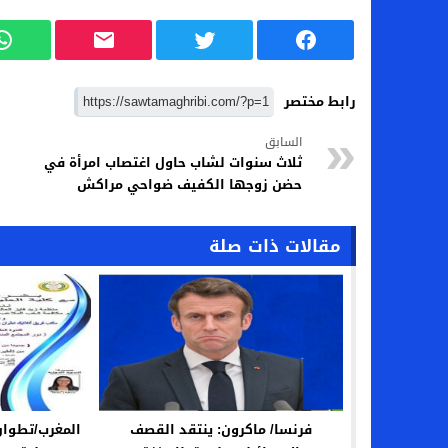
رابط مختصر
السابق
ثلاث سنوات لشاب حاول اغتصاب امرأة في
حضن زوجها الكفيف ضواحي مراكش
مقالات ذات صلة
فرنسا/ ماكرون: ينتقد القصف
المغرب/تطوان