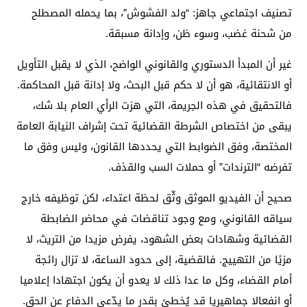
تصنيف اجتماعي جاهز: “ولد الفشوش”، بما يحمله المصطلح
من شحنة غضب، وسوء ظن، وإدانة مسبقة.
غير أن المبدأ الدستوري والقانوني الواضح، الذي لا يقبل التأويل
أو الانتقائية، هو أن لا حكم قبل البحث، ولا إدانة قبل المحاكمة.
فالتحقيق في هذه الجريمة، التي هزت الرأي العام بلا شك،
يبقى من اختصاص الشرطة القضائية تحت إشراف النيابة العامة
المختصة، وفق الضوابط التي يحددها القانون، وليس وفق ما
تفرضه “الترندات” أو حملات السب والقذف.
صحيح أن الفيديو الموثق وثّق لحظة اعتداء، لكن توظيفه خارج
سياقه القانوني، ومع وجود تناقضات في محاضر الضابطة
القضائية وشهادات بعض الشهود، يفرض مزيدا من التريث، لا
مزيًا من التهييج. فالقضية، إلى حدود الساعة، لا تزال رائجة
أمام القضاء، وكل ما عدا ذلك لا يعدو أن يكون اجتهادا إعلاميا
أو انفعالا جماهيريا قد يُخطئ بقدر ما يدّعي الدفاع عن الحق.