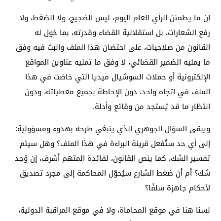
إن ما يطمئن الرأي العام اليوم، ليس الضجيج، ولا الضغط، ولا
رفع الشعارات، بل استقلالية القضاء وقدرته، بما خول له
القانون من صلاحيات، على احتضان هذا الملف والبث فيه وفق
ما يمليه الضمير القضائي، لا وفق ما تمليه عناوين المواقع
الإلكترونية أو حملات السوشيال ميديا التي خاضت في هذا
الملف في اتجاه واحد، دون الإحاطة بجميع معطياته، ودون
انتظار ما قد يُستجد من وقائع وأدلة.
ويبقى السؤال الجوهري الذي ينبغي طرحه بهدوء ومسؤولية:
إلى أي حد ستُفعل قرينة البراءة في هذا الملف؟ وهل سيتم
تفسير الشك، كما ينص القانون، لفائدة المتهم أشرف، إن وُجد
شك؟ أم أن ضغط الشارع سيُحوّل المحاكمة إلى مجرد تصديق
لأحكام جاهزة سلفًا؟
لسنا هنا في موقع المحاماة، ولا في موقع المراقبة الدولية،