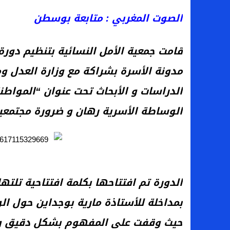
الصوت المغربي : متابعة بوسطن
تحرش وابتزاز يطال موظفة في وزارة المالية 
فلوريدا / الولايات المتحدة الامريكية: تنفيد ح
قامت جمعية الأمل النسائية بتنظيم دور
الاتحاد المغربي لجمعيات الاوراش ينتخب مكتب
مدونة الأسرة بشراكة مع وزارة العدل و
محل تجاري عربي إسلامي ببوسطن يستحق ا
الدراسات و الأبحاث تحت عنوان “المواطن
المغرب… إقصاء مراسل صحفي بأزيلال من م
الوساطة الأسرية رهان و ضرورة مجتمعي
الدورة تم افتتاحها بكلمة افتتاحية تلتها
بمداخلة للأستاذة مارية بوجداين حول ال
حيث وقفت على المفهوم بشكل دقيق وضرو