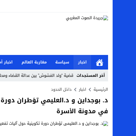
اخبار
سياسة
مغاربة العالم
اخبار أم
أخر المستجدات
قضية “ولد الفشوش” بين عدالة القضاء ومحا
جمعية اوراش الشباب المتطوع تعقد مؤتمرها
الرئيسية
اخبار
داخل الحدود
د. بوجداين و د.العليمي تؤطران دورة
نيويورك -مقر الاامم المتحدة/ لقاء خاص بمناس
في مدونة الأسرة
المغرب …استئنافية تطوان تبرئ الزميل ياس
غزة / فلسطين : حركة “حماس”،تعبر عن استعد
الصليب الاحمر والنظام الصحي في غزةأ