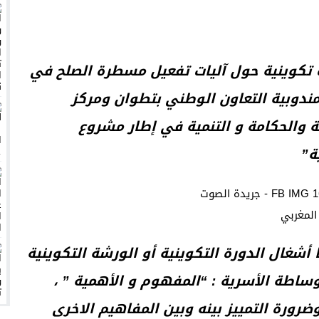
بالدار البيضاء، ومنظمة حقوقية تدخل على الخط لمؤازرتها
كم الإعدام الخامس في 2023
ة تكوينية حول آليات تفعيل مسطرة الصلح في
ه التنفيذي الجديد
مندوبية التعاون الوطني بتطوان ومركز
لتشجيع
ة والحكامة و التنمية في إطار مشروع
هرجان فنون الأطلس بسبب تدوينة
ة”
 أشغال الدورة التكوينية أو الورشة التكوينية
وساطة الأسرية : “المفهوم و الأهمية ” ،
رة التمييز بينه وبين المفاهيم الاخرى