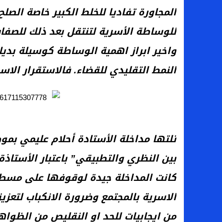
المجاورة تفاديا للخلط الكبير خاصة الصل
للوساطة الأسرية لتنتقل بعد ذلك للصف
واخير ابراز اهمية الوساطة كوسيلة بدي
النمط التقليدي للقضاء. فالاستقرار ال
تلتها مداخلة الأستادة أحلام عليمي ب
بين النظري والتطبيقي” باعتبار الأستاذ
كانت المداخلة جيدة لوقوفها على مسطرة 
الاسرية بالمجتمع وضرورة الانكباب لتعز
من ايجابيات للحد او النقليص من الظواه