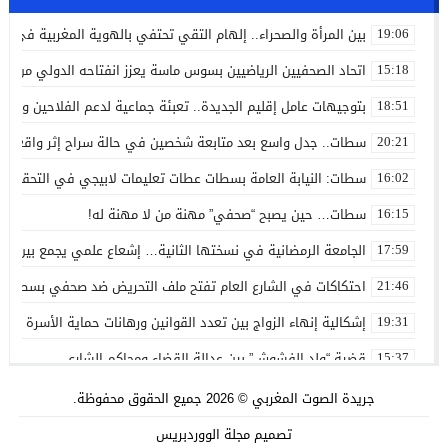
بين المرأة والصحراء.. إلهام التقي تحتفي بالهوية المغربية في لو
19:06
اتحاد الصحفيين الرياضيين بسوس ماسة يعزز انفتاحه الدولي من بوابة نادي
15:18
بتوجيهات عامل إقليم الجديدة.. تعبئة جماعية لدعم الفلاحين وموا
18:51
سطات.. جدل واسع بعد متابعة شخصين في حالة سراح إثر واقعة ته
20:21
سطات: النيابة العامة بسطات عطات تعليمات لابيجي في التحقق م
16:02
سطات… حين يصبح “صحفي” مهنة من لا مهنة له!
16:15
الجامعة الرمضانية في نسختها الثانية… إشعاع علمي يجمع بين المع
17:59
احتكاكات في الشارع العام تفتح ملف التحريض ضد صحفي بسطات
21:46
إشكالية إنهاء الزواج بين تعدد القوانين ورهانات حماية الأسرة ال
19:31
قضية “ولد الفشوش” بين عدالة القضاء ومحاكم الشارع
15:37
شراكات جامعية جديدة تجمع جامعة الحسن الأول بمؤسسات أكاديم
14:04
جريدة الصوت المغربي
© 2026 جميع الحقوق محفوظة.
حين تتحول السياسة إلى ضجيج… إسحاق شارية وخيار الظهور عبر الج
10:49
تصميم
مجلة الووردبريس