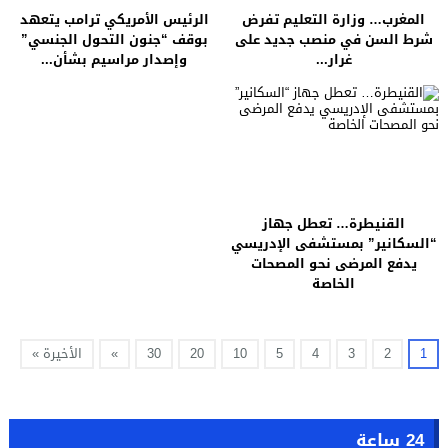
المغرب… وزارة التعليم تفرض
الرئيس الأمريكي ترامب يتعهد
شرط السن في منصب جديد على
بوقف “جنون التحول الجنسي”
غرار...
وإصدار مراسيم بشأن...
القنيطرة… تعطل جهاز
“السكانير” بمستشفى الإدريسي
يدفع المرضى نحو المصحات
الخاصة
1
2
3
4
5
10
20
30
»
الأخيرة »
24 ساعة