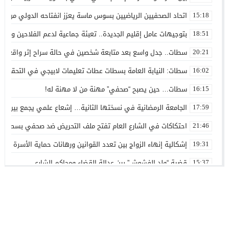
اتحاد الصحفيين الرياضيين بسوس ماسة يعزز انفتاحه الدولي من بوابة نادي
15:18
بتوجيهات عامل إقليم الجديدة.. تعبئة جماعية لدعم الفلاحين وموا
18:51
سطات.. جدل واسع بعد متابعة شخصين في حالة سراح إثر واقعة ته
20:21
سطات: النيابة العامة بسطات عطات تعليمات لابيجي في التحقق م
16:02
سطات… حين يصبح “صحفي” مهنة من لا مهنة له!
16:15
الجامعة الرمضانية في نسختها الثانية… إشعاع علمي يجمع بين المع
17:59
احتكاكات في الشارع العام تفتح ملف التحريض ضد صحفي بسطات
21:46
إشكالية إنهاء الزواج بين تعدد القوانين ورهانات حماية الأسرة ال
19:31
قضية “ولد الفشوش” بين عدالة القضاء ومحاكم الشارع
15:37
شراكات جامعية جديدة تجمع جامعة الحسن الأول بمؤسسات أكاديم
14:04
حين تتحول السياسة إلى ضجيج… إسحاق شارية وخيار الظهور عبر الج
10:49
جريدة الصوت المغربي
© 2026 جميع الحقوق محفوظة.
جمعية اوراش الشباب المتطوع تعقد مؤتمرها العادي
21:39