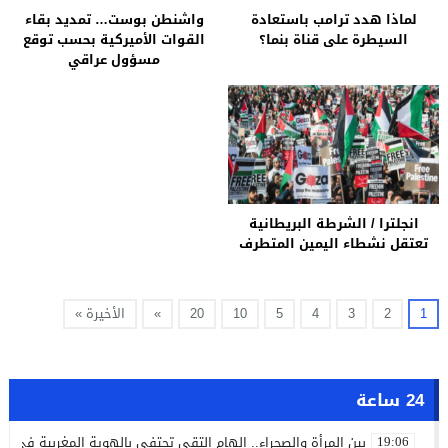
لماذا هدد ترامب باستعادة
واشنطن بوست… تمديد بقاء
السيطرة على قناة بنما؟
القوات الأميركية بحسب توقع
مسؤول عراقي
انجلترا / الشرطة البريطانية
تعتقل نشطاء اليمين المتطرف
1
2
3
4
5
10
20
»
الأخيرة »
24 ساعة
بين المرأة والصحراء.. إلهام التقي تحتفي بالهوية المغربية في لو
19:06