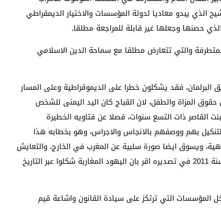
خلال هذا الترشيح الذي يبدو معاديا لدولة المؤسسات والاختيار الديمقراطي
لمتطرفة والتي تتعارض مطلقا مع سماحة الدين الاسلامي
يق البرلمان، فقد يشكلون خطرا على الديموقراطية وعلى المسار
قوق المزاة والطفل، لان القباج كان اليد اليمنى للشخص
نت القاصر ذات التسع سنوات، فصلا عن فتاويه الخطيرة
التنكيل بهم ووصفهم بالانجاس والاجراس، وهو بخطابه هذا
هية، ويسوق ايضا صورة سلبية عن المغرب في الخارج، والتعايش
السلمي في الداخل، علما ان الدستور المغربي الجديد لسنة 2011 في تصديره اقر بان اليهود المغاربة شكلوا عبر التاريخ
خل المؤسسات التي ترتكز على سيادة القانون واشاعة قيم