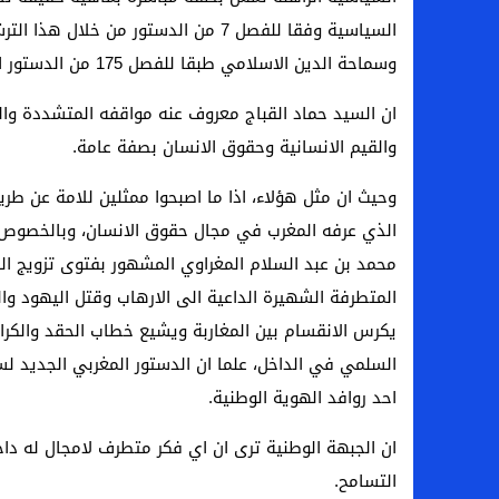
السياسية وفقا للفصل 7 من الدستور من 
وسماحة الدين الاسلامي طبقا للفصل 175 من الدستور الذي حصنها وجعلها غير قابلة للمراجعة مطلقا.
ان السيد حماد القباج معروف عنه مواقفه المتشددة وا
والقيم الانسانية وحقوق الانسان بصفة عامة.
وحيث ان مثل هؤلاء، اذا ما اصبحوا ممثلين للامة عن طر
الذي عرفه المغرب في مجال حقوق الانسان، وبالخصوص ح
محمد بن عبد السلام المغراوي المشهور بفتوى تزويج الب
المتطرفة الشهيرة الداعية الى الارهاب وقتل اليهود و
يكرس الانقسام بين المغاربة ويشيع خطاب الحقد والكرا
احد روافد الهوية الوطنية.
ان الجبهة الوطنية ترى ان اي فكر متطرف لامجال له دا
التسامح.