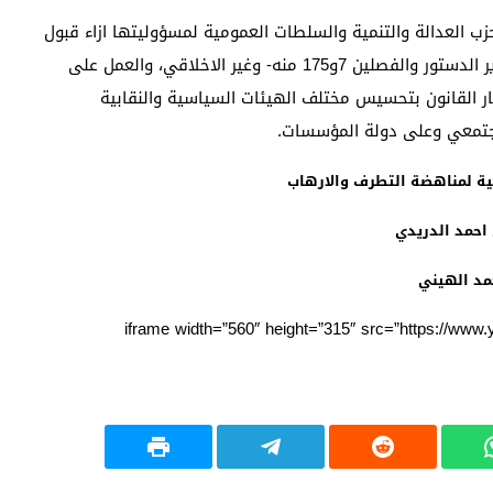
ب العدالة والتنمية والسلطات العمومية لمسؤوليتها ازاء قبول
هذا الترشيح غير الدستوري – المخالف لروح وجوهر تصدير الدستور والفصلين 7و175 منه- وغير الاخلاقي، والعمل على
ر القانون بتحسيس مختلف الهيئات السياسية والنقابية
مجتمعي وعلى دولة المؤسسات.
ية لمناهضة التطرف والارهاب
 احمد الدريدي
مد الهيني
<iframe width=”560″ height=”315″ src=”https://w