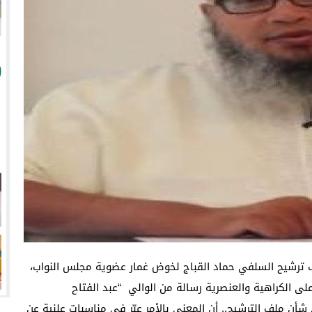
رشيح السلفي حماد القباج لخوض غمار عضوية مجلس النواب،
 الكراهية والعنصرية رسالة من الوالي “عبد الفتاح
شأن ملف الترشيح.. أن المعني بالأمر عبّر في مناسبات علنية عن