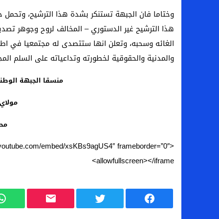
وختاما فان الجبهة تستنكر بشدة هذا الترشيح، وتحمل حز
الغائه وسحبه، وتعلن انها ستتصدى له مجتمعيا في اطا
والمدنية والحقوقية لخطورته وتداعياته على السلم ال
منسقا الجبهة الوطن
مولاي
مح
ww.youtube.com/embed/xsKBs9agUS4″ frameborder=”0″
allowfullscreen></iframe>