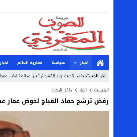
اخبار
سياسة
مغاربة العالم
اخبار
أخر المستجدات
قضية “ولد الفشوش” بين عدالة القضاء ومحا
Stop
الرئيسية
اخبار
داخل الحدود
رفض ترشح حماد القباج لخوض غمار عض
Previous
Next