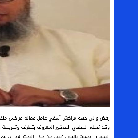
رفض والي جهة مراكش آسفي عامل عمالة مراكش ملف ت
وقد تسلم السلفي المذكور المعروف بتطرفه وتحريضة على
البجيوي” ضمنت بالنص: “تبين من خلال البحث الإداري في 