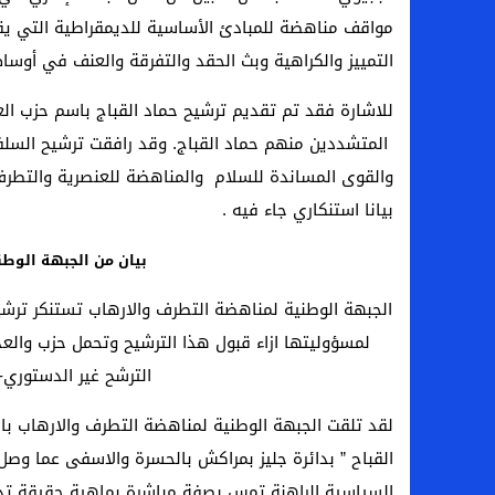
مواقف مناهضة للمبادئ الأساسية للديمقراطية التي يق
التمييز والكراهية وبث الحقد والتفرقة والعنف في أوسا
للاشارة فقد تم تقديم ترشيح حماد القباج باسم حزب الع
المتشددين منهم حماد القباج. وقد رافقت ترشيح السل
والقوى المساندة للسلام والمناهضة للعنصرية والتطرف
بيانا استنكاري جاء فيه .
بيان من الجبهة الوط
الجبهة الوطنية لمناهضة التطرف والارهاب تستنكر ترشي
لمسؤوليتها ازاء قبول هذا الترشيح وتحمل حزب والعد
الترشح غير الدستوري-
لقد تلقت الجبهة الوطنية لمناهضة التطرف والارهاب باس
القباح ” بدائرة جليز بمراكش بالحسرة والاسفى عما وصل 
السياسية الراهنة تمس بصفة مباشرة بماهية حقيقة تدبي