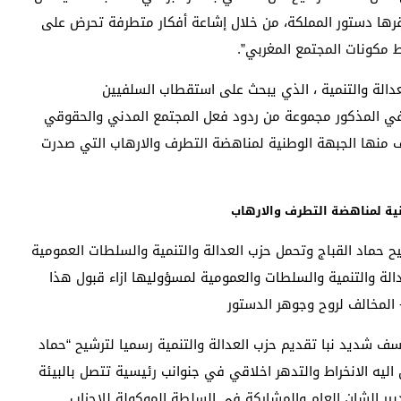
رها دستور المملكة، من خلال إشاعة أفكار متطرفة تحرض على
ط مكونات المجتمع المغربي”.
دالة والتنمية ، الذي يبحث على استقطاب السلفيين
في المذكور مجموعة من ردود فعل المجتمع المدني والحقوقي
 منها الجبهة الوطنية لمناهضة التطرف والارهاب التي صدرت
نية لمناهضة التطرف والارهاب
ح حماد القباج وتحمل حزب العدالة والتنمية والسلطات العمومية
الة والتنمية والسلطات والعمومية لمسؤوليها ازاء قبول هذا
 المخالف لروح وجوهر الدستور
ف شديد نبا تقديم حزب العدالة والتنمية رسميا لترشيح “حماد
اليه الانخراط والتدهر اخلاقي في جنوانب رئيسية تتصل بالبيئة
ر الشان العام والمشاركة في السلطة الموكولة للاحزاب