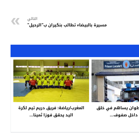
التالي
مسيرة بالبيضاء تطالب بنكيران ب"الرحيل"
طوان يساهم في خلق
المغرب/رياضة: فريق دريم تيم لكرة
داخل صفوف...
اليد يحقق فوزا ثمينا...