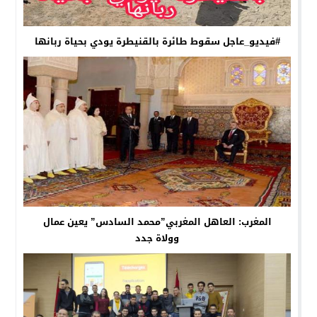
#فيديو_عاجل سقوط طائرة بالقنيطرة يودي بحياة ربانها
المغرب: العاهل المغربي”محمد السادس” يعين عمال
وولاة جدد