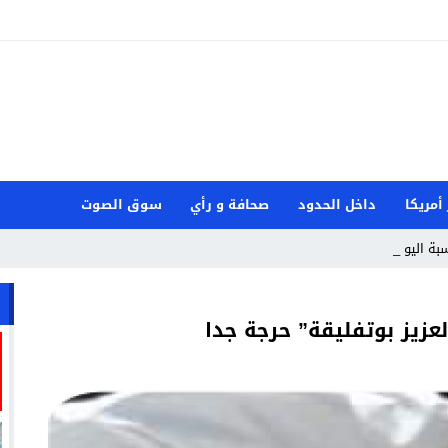
 أمريكا
داخل الحدود
صحافة و رأي
سوق الصوت
بة اليوم العال_
عزيز بوتفليقة” حرجة جدا