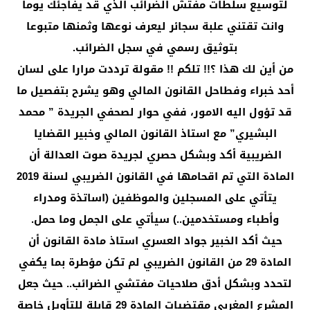
لتوسيع سلطات مفتش الضرائب الذي قد يفاجئك يوما
وانت تقتني علبة سجائر ليعرف نوعها وثمنها متبوعا
بتوثيق رسمي في سجل الضرائب.
من أين لك هذا ؟!! تلكم !! مقولة ترددت مرارا على لسان
أحد خبراء وفطاحل القانون المالي وهو يشرح بتفصيل ما
قد تؤول اليه الامور، ففي حوار لصحفي الجريدة ” محمد
البشيري” مع استاذ القانون المالي وخبير القضايا
الضريبية أكد وبشكل حصري لجريدة صوت العدالة أن
المادة التي تم اقحامها في القانون الضريبي لسنة 2019
يتأتي على المسجلين والموظفين (اساتذة ومدراء
وأطباء ومستخدمين..) سيأتي على الجمل وما حمل.
حيث أكد الخبير جواد العسري استاذ مادة القانون أن
المادة 29 من القانون الضريبي لم تكن مؤطرة بما يكفي
لتحدد وبشكل أدق صلاحيات مفتشي الضرائب.. حيث جعل
المشرع المغربي مقتضيات المادة 29 قابلة للتأويل خاصة