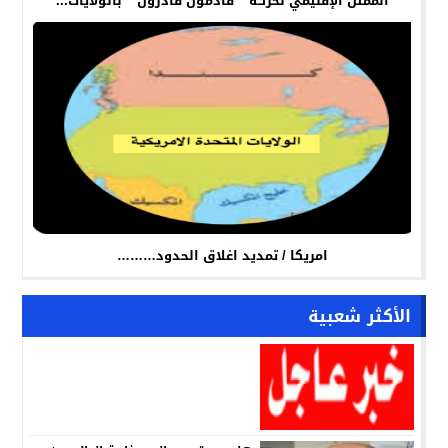
الممثل الإقليمي لحركة “ قادمون قادرون “ بالولايات...
امريكا / تمديد اغلاق الحدود………
الأكثر شعبية