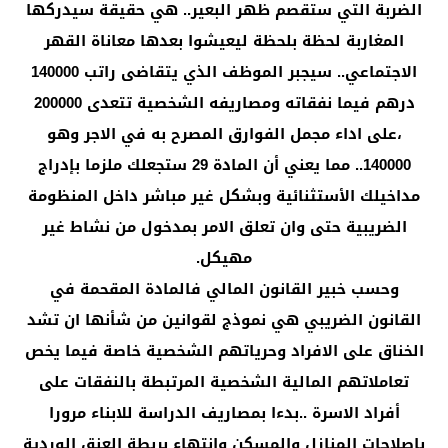
الضربة التي ستقصم ظهر البعير.. هي حقيقة سيدركها
المغاربة لحظة بلحظة ليعيشوا بعدها معاناة القهر
الاجتماعي.. سيجبر الموظف الذي يتقاضى راتب 140000
درهم فيما نفقاته ومصاريفه الشخصية تتعدى 200000
،على اداء مجمل الفوارق المصرح به في الاجر وهو
140000.. مما يعني أن المادة 29 ستجعلك ملزما بإدراج
مداخيلك الأستثنائية وبشكل غير مباشر داخل المنظومة
الضريبية حتى وان تعلق الامر بمدخول من نشاط غير
مهيكل.
وحسب خبير القانون المالي فالمادة المقحمة في
القانون الضريبي هي نموذج لقوانين من شأنها ان تشد
الخناق على الافراد وحرياتهم الشخصية خاصة فيما يخص
تعاملاتهم المالية الشخصية المرتبطة بالنفقات على
أفراد الاسرة ..بدءا بمصاريف الدراسة للابناء مرورا
بإصلاحات المنازل والمسكن وانتهاء بربطة العنق الوردية