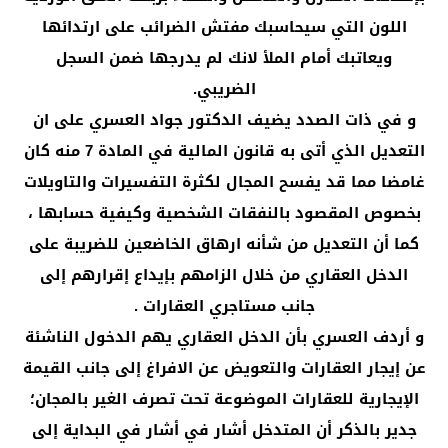
اللون التي سيحاسبك مفتش الضرائب على ارتدائها
ويعاتبك أمام الملأ لانك لم يدرجها ضمن السجل
الضريبي.
و في ذات الصدد يضيف الدكتور جواد العسري على ان
التعديل الذي أتى به قانون المالية في المادة 7 منه كان
غامضا مما قد يفسح المجال لكثرة التفسيرات والتاويلات
بخصوص المقصود بالنفقات الشخصية وكيفية حسابها ،
كما أن التعديل من شأنه ارهاق الخاضعين للضريبة على
الدخل العقاري من خلال الزامهم بإيداع إقرارهم إلى
جانب مستاجري العقارات .
و أردف العسري بأن الدخل العقاري يهم الدخول الناشئة
عن إيجار العقارات والتعويض عن الافراغ إلى جانب القيمة
الإيجارية للعقارات الموضوعة تحت تصرف الغير بالمجان؛
جدير بالذكر أن المتدخل أشار في أشار في البداية إلى