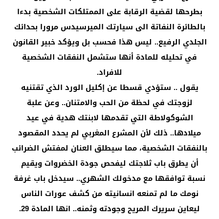
بطرحها لقضية الرقابة على الممتلكات الشخصية بدءا
بالطائرة النفاتة الى سيارتك الميرسيدس مرورا بحدائك
الجلدي الرفيع.. ليس هذا فحسب بل ويؤكد خبير القانون
في تحليله للمادة أنها ستشمل النفقات الشخصية
للافراد.
يقول .. ستؤدي قسطا عن إكليل الورد الذي تقتنيه
لزوجتك في لحظة من الحب والامتنان.. وعن علبة
الشوكولاطة التي تقدمها لابنتك هدية في عيد
ميلادها.. ذلك لأن المشرع المغربي لم يحدد المقصود
بالنفقات الشخصية، مما سيطلق العنان لمفتش الضرائب
أن يطرق باب ثلاجتك ليفحص جودة الخضروات ويقيم
نسبة توافقها مع مدخولك الشهري.. سيدخل باب غرفة
نومك ما لم تمنعه انسانيته من كشف عورات الناس
ليعاين سريرك المريح وجودته وثمنه.. انها المادة 29.