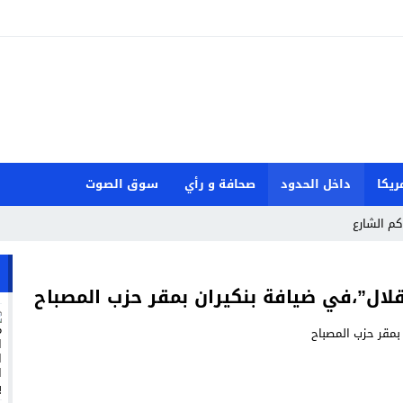
ريكا
داخل الحدود
صحافة و رأي
سوق الصوت
كم الشارع
 العادي
قلال”،في ضيافة بنكيران بمقر حزب المصباح
بة اليوم العالمي للادز بمقر الامم المتحدة
ر الحضري بعد شكاية كيدية من إحدى فرق الحضرة الشفشاونية
ادها لاستقبال لجنة أممية