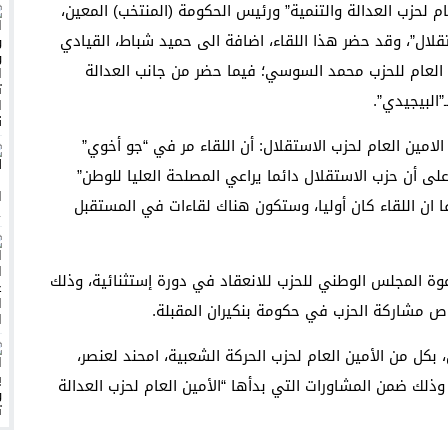
ام لحزب العدالة والتنمية” ورئيس الحكومة (المنتخب) المعين،
بالدار البيضاء، ومنظمة حقوقية تدخل على الخط لمؤازرتها
تقلال”، وقد حضر هذا اللقاء، اضافة الى حميد شباط، القيادي
العام للحزب محمد السوسي؛ فيما حضر من جانب العدالة
كم الإعدام الخامس في 2023
البيجيدي”.
ه التنفيذي الجديد
 لم يدم لاكثر من 30 دقيقة ،صرح الامين العام لحزب الاستقلال: أن اللقاء مر في “جو أخوي”
لتشجيع
 أن حزب الاستقلال دائما يراعي المصلحة العليا للوطن”
هرجان فنون الأطلس بسبب تدوينة
ان اللقاء كان أوليا، وستكون هناك لقاءات في المستقبل
دعوة المجلس الوطني للحزب للانعقاد في دورة إستثنائية، وذلك
ن، بكل من الأمين العام لحزب الحركة الشعبية، امحند لعنصر،
، وذلك ضمن المشاورات التي بدأها “الأمين العام لحزب العدالة