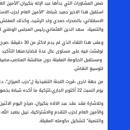
ضمن المشاورات التي بدأها عبد الإله بنكيران،”الأمين الع
تحرش وابتزاز يطال موظفة في وزارة المالية 
استقبل هذا الاخير حميد شباط، “الأمين العام لحزب الاس
الاسقلالي، بالصحراء حمدي ولد الرشيد، وكذلك المفتش 
فلوريدا / الولايات المتحدة الامريكية: تنفيد ح
والتنمية، سعد الدين العثماني،رئيس المجلس الوطني لـ”
الاتحاد المغربي لجمعيات الاوراش ينتخب مكتب
وعقب هذا اللقاء الذي
محل تجاري عربي إسلامي ببوسطن يستحق ا
نوقشت فيه على مستوى عال عدة قضايا،منها التأكيد على
المغرب… إقصاء مراسل صحفي بأزيلال من م
ومستقبل الحكومة المقبلة دون مناقشة المناصب،مضيفا 
لتوسيع النقاش.
من جهة اخرى ،قررت اللجنة التنفيذية ل”حزب الميزان”، 
يوم السبت 22 أكتوبر الجاري،لتزكية ما أكده شباط بخصوص مشاركة الحزب في حكومة بنكيران المقبلة.
وللاشارة فقد عقد عبد الالاه بنكيران، صباح اليوم الاثني
والأمين العام لحزب التقدم والاشتراكية، نبيل بنعبد الله
والتنمية” لتشكيل حكومته المقبلة.