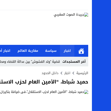
اخبار
سياسة
مغاربة العالم
اخبار أم
أخر المستجدات
قضية “ولد الفشوش” بين عدالة القضاء ومحا
جمعية اوراش الشباب المتطوع تعقد مؤتمرها
الرئيسية
اخبار
داخل الحدود
حميد شباط، “الأمين العام لحزب الاست
نيويورك -مقر الاامم المتحدة/ لقاء خاص بمناس
المغرب …استئنافية تطوان تبرئ الزميل ياس
غزة / فلسطين : حركة “حماس”،تعبر عن استعد
الصليب الاحمر والنظام الصحي في غزةأ