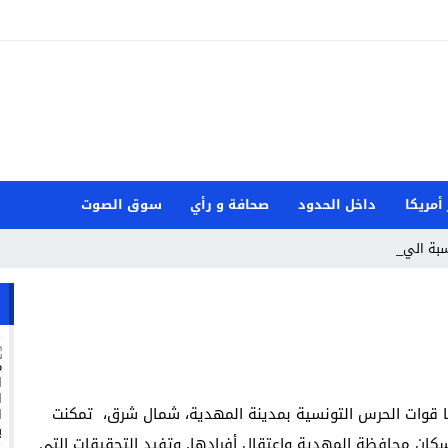
 أمريكا
داخل الحدود
صحافة و رأي
سوق الصوت
بة اليوم _
نها قوات الحرس التونسية بمدينة المهدية، شمال شرق، تمكنت
فيرية خطيرة تتكون من 4 عناصر من سكان محافظة المهدية واعتقال أفرادها. وتفيد التحقيقات التي