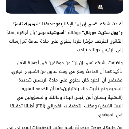
أفادت شبكة
الإخباريةوصحيفتا
“سي إن إن”
“نيويورك تايمز”
ووكالة
أن أجهزة إنفاذ
و”وول ستريت جورنال”
“أسوشيتد برس”ب
القانون اعترضت مؤخرا طردا يحتوي على مادة سامة تم إرساله
إلى الرئيس دونالد ترامب .
واضافت شبكة “سي إن إن” عن موظفين في أجهزة الأمن
تأكيدهما أن الحادث وقع في وقت سابق من الأسبوع الجاري،
مضيفين أن الطرد كان يحتوي على مادة الريسين شديدة
السمية وتم تثبيت ذلك باختبارين،كما أن الخدمة السرية
(المعنية بضمان أمن رئيس البلاد وعائلته والمسؤولين في
البيت الأبيض) ومكتب التحقيقات الفدرالي (FBI) أطلقا تحقيقا
في الموضوع.
من جانبها، صرحت متحدثة باسم مكتب التحقيقات الفدرالي في