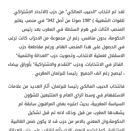
لقد تم انتخاب “الحبيب المالكي” من حزب (الاتحاد الاشتراكي
للقوات الشعبية ) “198 صوتا من أصل 342” في منصب يعتبر
المنصب الثالت في هرم السلطة في المغرب بعد رئيس
الحكومة، بدون منافس، رغم ان مجموعة من الاحزاب كانت ترغب
في الحصول على هذا المنصب الهام. ورغم مقاطعة حزب
الاسقلال لعملية الانتخاب، وتصويت حزب “العدالة والتنمية”
الفائز في الانتخابات، وحزب “التقدم والاشتراكية” بأوراق بيضاء
، ليصبح رغم انف الجميع رئيسا للبرلمان المغربي .
فانتخاب الحبيب المالكي رئيسا للبرلمان، أثار العديد من علامات
الاستفهام في وسط الراي العام و المتتبعين للشؤون
السياسة المغربية، بحيث اعتبره بعض المراقبون سابقة لم
يشهدها المغرب من قبل ،وذلك لانه تم قبل تشكيل
الحكومة،وان المعني بالامر من حزب قد لا يكون ضمن الغالبية
المنتظرة. كما اعتبره البعض الاخر،بأنه انقلاب على حزب العدالة