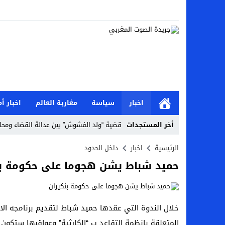
اخبار
سياسة
مغاربة العالم
اخبار أم
أخر المستجدات
قضية “ولد الفشوش” بين عدالة القضاء ومحا
جمعية اوراش الشباب المتطوع تعقد مؤتمرها
الرئيسية
اخبار
داخل الحدود
حميد شباط يشن هجوما على حكومة بن
نيويورك -مقر الاامم المتحدة/ لقاء خاص بمناس
المغرب …استئنافية تطوان تبرئ الزميل ياس
غزة / فلسطين : حركة “حماس”،تعبر عن استعد
خلال الندوة التي عقدها حميد شباط لتقديم برنامجه الا
المتعلقة بانظمة التقاعد ب “الكارثية” وعواقبها ستكو
الصليب الاحمر والنظام الصحي في غزةأ