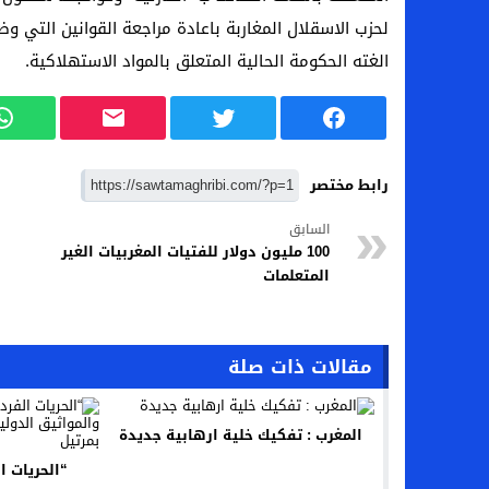
لحزب الاسقلال المغاربة باعادة مراجعة القوانين التي و
تحرش وابتزاز يطال موظفة في وزارة المالية 
الغته الحكومة الحالية المتعلق بالمواد الاستهلاكية.
فلوريدا / الولايات المتحدة الامريكية: تنفيد ح
الاتحاد المغربي لجمعيات الاوراش ينتخب مكتب
محل تجاري عربي إسلامي ببوسطن يستحق ا
رابط مختصر
المغرب… إقصاء مراسل صحفي بأزيلال من م
السابق
100 مليون دولار للفتيات المغربيات الغير
المتعلمات
مقالات ذات صلة
المغرب : تفكيك خلية ارهابية جديدة
“الحريات ا