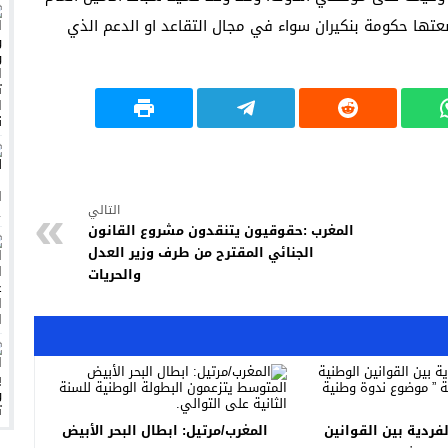
ضعتها حكومة بنكيران سواء في مجال التقاعد او الدعم الذي
بالدار البيضاء، ومنظمة حقوقية تدخل على الخط لمؤازرتها
كم الإعدام الخامس في 2023
ه التنفيذي الجديد
لتشجيع
هرجان فنون الأطلس بسبب تدوينة
التالي
المغرب :حقوقيون يتنقدون مشروع القانون
الجنائي المقترح من طرف وزير العدل
والحريات
لفردية بين القوانين
المغرب/مرتيل: ابطال البحر الأبيض