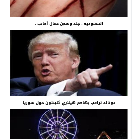
السعودية : جلد وسجن عمال أجانب .
دونالد ترامب يهاجم هيلاري كلينتون حول سوريا