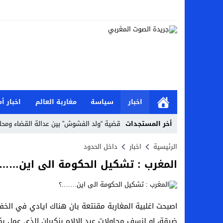
اخبار
سياسة
مغاربة العالم
اخبار أم
أخر المستجدات
قضية “ولد الفشوش” بين عدالة القضاء ومحا
جمعية اوراش الشباب المتطوع تعقد مؤتمرها
الرئيسية
اخبار
داخل الحدود
المغرب : تشكيل الحكومة الى اين…….
نيويورك -مقر الاامم المتحدة/ لقاء خاص بمناس
المغرب …استئنافية تطوان تبرئ الزميل ياس
غزة / فلسطين : حركة “حماس”،تعبر عن استعد
اصبحت اغلبية المغاربة مقنتعة بان هناك ايادي في الخ
ضيقة، او لنسف محاولات عبد الالاه بنكيران الذي عمل 
الصليب الاحمر والنظام الصحي في غزةأ