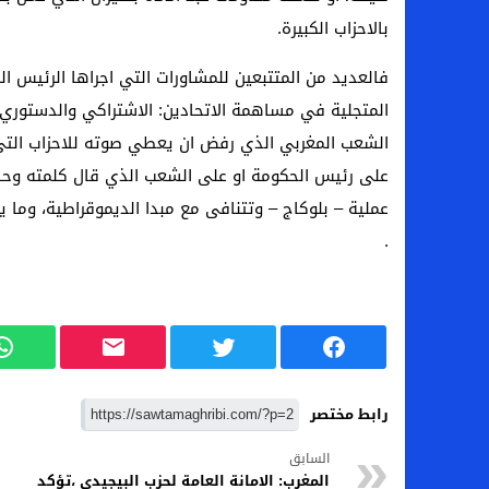
بالاحزاب الكبيرة.
تحرش وابتزاز يطال موظفة في وزارة المالية 
فالعديد من المتتبعين للمشاورات التي اجراها الرئيس ا
فلوريدا / الولايات المتحدة الامريكية: تنفيد ح
المتجلية في مساهمة الاتحادين: الاشتراكي والدستوري
الاتحاد المغربي لجمعيات الاوراش ينتخب مكتب
الشعب المغربي الذي رفض ان يعطي صوته للاحزاب التي 
محل تجاري عربي إسلامي ببوسطن يستحق ا
على رئيس الحكومة او على الشعب الذي قال كلمته وحس
عملية – بلوكاج – وتتنافى مع مبدا الديموقراطية، وما يط
المغرب… إقصاء مراسل صحفي بأزيلال من م
.
رابط مختصر
السابق
المغرب: الامانة العامة لحزب البيجيدي ،تؤكد