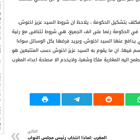
بالدار البيضاء، ومنظمة حقوقية تدخل على الخط لمؤازرتها
لمكلف بتشكيل الحكومة ، يلاحظ ان شروط السيد عزيز اخنوش،
كم الإعدام الخامس في 2023
 في الحكومة رغما على انف الجميع، هي شروط تتنافى مع رغبة
ه التنفيذي الجديد
يدافع عنها السيد اخنوش، ويريد فرضها بكل الوسائل سواءا
لتشجيع
م فيها. ان ما يقوم به السيد عزيز اخنوش حسب المتتبعين هو
مح اليه المغاربة ملكا وشعبا، ولايخدم الا مصلحة اعداء المغرب
هرجان فنون الأطلس بسبب تدوينة
التالي
المغرب :لماذا انتخاب رئيس مجلس النواب