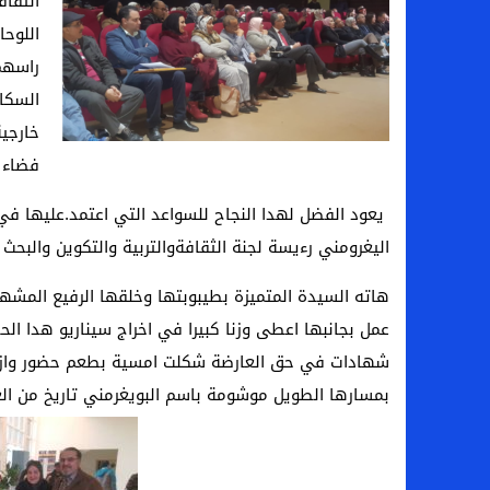
الثقاف
اللوح
راسهم
السكال
خارجية
فضاء ا
يعود الفضل لهدا النجاح للسواعد التي اعتمد.عليها في
اليغرومني رءيسة لجنة الثقافةوالتربية والتكوين والبحث
هاته السيدة المتميزة بطيبوبتها وخلقها الرفيع المشه
عمل بجانبها اعطى وزنا كبيرا في اخراج سيناريو هدا ال
شهادات في حق العارضة شكلت امسية بطعم حضور وازن ل
بمسارها الطويل موشومة باسم البويغرمني تاريخ من العط