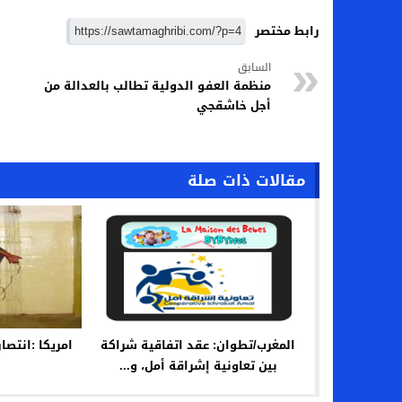
رابط مختصر
السابق
منظمة العفو الدولية تطالب بالعدالة من
أجل خاشقجي
مقالات ذات صلة
المغرب/تطوان: عقد اتفاقية شراكة
امريكا :انتصار
بين تعاونية إشراقة أمل، و...