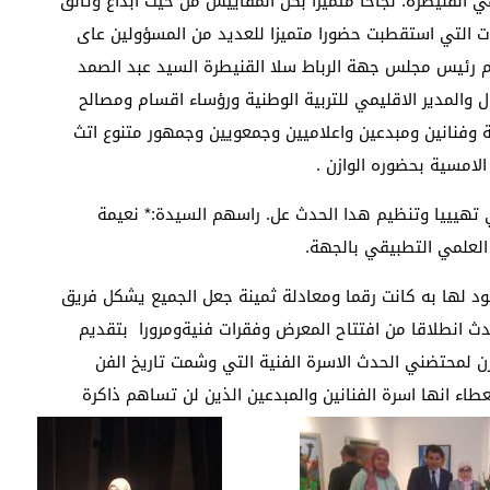
ي القنيطرة: نجاحا متميزا بكل المقاييس من حيت ابداع وتالق
ات التي استقطبت حضورا متميزا للعديد من المسؤولين عاى
 رئيس مجلس جهة الرباط سلا القنيطرة السيد عبد الصمد
 والمدير الاقليمي للتربية الوطنية ورؤساء اقسام ومصالح
 وفنانين ومبدعين واعلاميين وجمعويين وجمهور متنوع اتث
لامسية بحضوره الوازن .
 تهيييا وتنظيم هدا الحدث عل. راسهم السيدة:* نعيمة
 العلمي التطبيقي بالجهة.
ود لها به كانت رقما ومعادلة ثمينة جعل الجميع يشكل فريق
حدث انطلاقا من افتتاح المعرض وفقرات فنيةومرورا بتقديم
محتضني الحدث الاسرة الفنية التي وشمت تاريخ الفن
اء انها اسرة الفنانين والمبدعين الذين لن تساهم ذاكرة