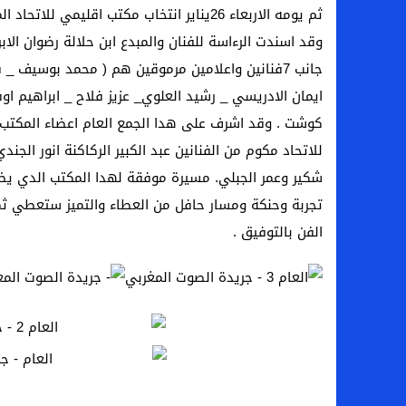
ثم يومه الاربعاء 26يناير انتخاب مكتب اقليمي للاتحاد المغربي لمهن الدراما بالقنيطرة.
وقد اسندت الرءاسة للفنان والمبدع ابن حلالة رضوان الا
جانب 7فنانين واعلامين مرموقين هم ( محمد بوسيف _
ايمان الادريسي _ رشيد العلوي_ عزيز فلاح _ ابراهيم ا
كوشت . وقد اشرف على هدا الجمع العام اعضاء المكتب 
للاتحاد مكوم من الفنانين عبد الكبير الركاكنة انور الجند
شكير وعمر الجبلي. مسيرة موفقة لهدا المكتب الدي يظ
تجربة وحنكة ومسار حافل من العطاء والتميز ستعطي ثم
الفن بالتوفيق .