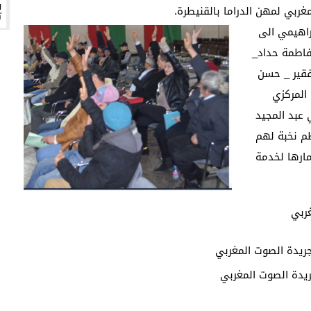
براهيمي الى
 فاطمة حداد_
وفقير _ حسن
المركزي
ي عبد المجيد
م نخبة لهم
ارها لخدمة