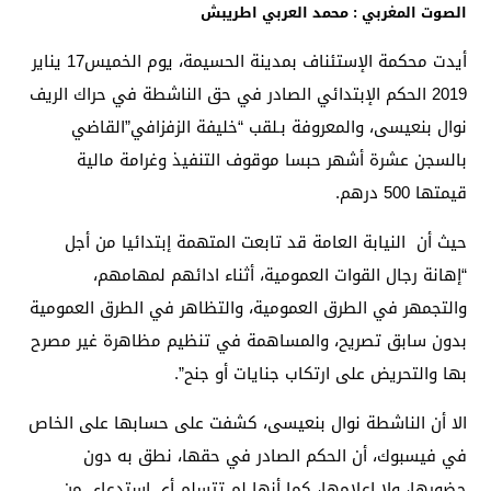
الصوت المغربي : محمد العربي اطريبش
أيدت محكمة الإستئناف بمدينة الحسيمة، يوم الخميس17 يناير
2019 الحكم الإبتدائي الصادر في حق الناشطة في حراك الريف
نوال بنعيسى، والمعروفة بـلقب “خليفة الزفزافي”القاضي
بالسجن عشرة أشهر حبسا موقوف التنفيذ وغرامة مالية
قيمتها 500 درهم.
حيث أن النيابة العامة قد تابعت المتهمة إبتدائيا من أجل
“إهانة رجال القوات العمومية، أثناء ادائهم لمهامهم،
والتجمهر في الطرق العمومية، والتظاهر في الطرق العمومية
بدون سابق تصريح، والمساهمة في تنظيم مظاهرة غير مصرح
بها والتحريض على ارتكاب جنايات أو جنح”.
الا أن الناشطة نوال بنعيسى، كشفت على حسابها على الخاص
في فيسبوك، أن الحكم الصادر في حقها، نطق به دون
حضورها، ولا إعلامها، كما أنها لم تتسلم أي استدعاء من