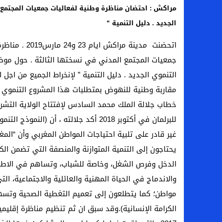
مراكش : احتضان مناظرة وطنية لفعاليات جمعيات المجتمع
الجديد . دليل التنمية “
اتحضنت مدينة مراكش اي
جمعيات المجتمع المدني في نسختها الثالثة . حول موضو
التنموي الجديد . دليل التنمية ” لإنخراط الجميع من اجل 
مقاربة وطنية للنهوض بمتطلبات هذا المشروع التنموي 
خطاب جلالة الملك محمد السادس لإفتتاح الولاية التشري
للبرلمان في أكتوبر 2018 أكد جلالته ، أن (النمو
غير قادر على تلبية احتياجات المواطن المغربي وأن “المغا
يحتاجون إلى التنمية المتوازنة والمنصفة التي تضمن الك
الدخل وفرص الشغل، وخاصة للشباب، وتساهم في الاطمئن
والاندماج في الحياة المهنية والعائلية والاجتماعية، ال
مواطن؛ كما يتطلعون إلى تعميم التغطية الصحية وتسهي