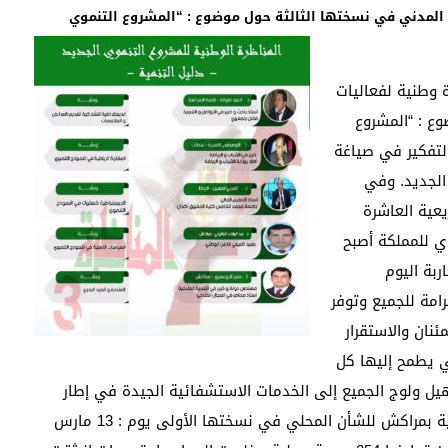
 المدني في نسختها الثالثة حول موضوع : “المشروع التنموي
ام 23 و24 مارس2019 . مناظرة وطنية لفعاليات
ع : “المشروع
التفكير في صياغة
الجديد. وفي
عية العاشرة
ذج التنموي للمملكة أصبح
ربة اليوم
رامة للجميع وتوفر
ان والاستقرار
تي يطمح إليها كل
ل ولوج الجميع إلى الخدمات الاستشفائية الجيدة في إطار
الكرامة الإنسانية).وقد سبق ان ثم تنظيم مناظرة إقليمية بمراكش للشأن المحلي في نسختها الأولى يوم : 13 مارس