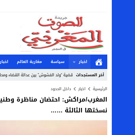
اخبار
سياسة
مغاربة العالم
اخبار
أخر المستجدات
قضية “ولد الفشوش” بين عدالة القضاء ومحا
Stop
الرئيسية
اخبار
داخل الحدود
المغرب/مراكش: احتضان مناظرة وطنية
Previous
نسختها الثالثة ……
Next