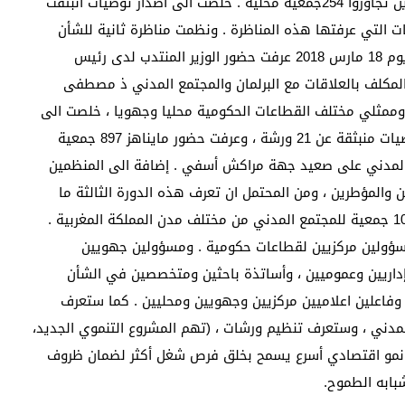
خلصت الى اصدار توصيات انبثقت
ت التي عرفتها هذه المناظرة . ونظمت مناظرة ثانية للشأن
الجهوي يوم 18 مارس 2018 عرفت حضور الوزير المنتدب لدى رئيس
لمكلف بالعلاقات مع البرلمان والمجتمع المدني ذ مصطفى
وممثلي مختلف القطاعات الحكومية محليا وجهويا ، خلصت الى
اصدار توصيات منبثقة عن 21 ورشة ، وعرفت حضور مايناهز 897 جمعية
المدني على صعيد جهة مراكش أسفي . إضافة الى المنظمين
 والمؤطرين ، ومن المحتمل ان تعرف هذه الدورة الثالثة ما
يفوق 1000 جمعية للمجتمع المدني من مختلف مدن المملكة المغربية .
ؤولين مركزيين لقطاعات حكومية . ومسؤولين جهويين
داريين وعموميين ، وأساتذة باحثين ومتخصصين في الشأن
 وفاعلين اعلاميين مركزيين وجهويين ومحليين . كما ستعرف
مجتمع المدني ، وستعرف تنظيم ورشات ، (تهم المشروع التنموي الجديد،
قيق نمو اقتصادي أسرع يسمح بخلق فرص شغل أكثر لضمان ظروف
بابه الطموح.