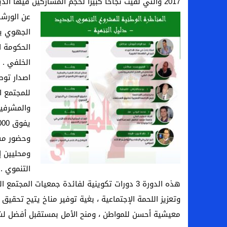
2017 والتي لقيت نجاحا كبيرا لحجم المشاركين فيها الذين تجاوزوا 254جمعية محلية .
عن الورشا
الحكومة ا
الخلفي . 
للمجتمع 
والمشرفين
وحضور مس
ومحليين إ
التنموي .
هذه الدورة 3 دورات تكوينية لفائدة جمعيات ال
وتعزيز اللحمة الإجتماعية ، بغية توفير مناخ يتيح تح
معيشية أحسن للمواطن ، ومنح الأمل بمستقبل أفضل لش