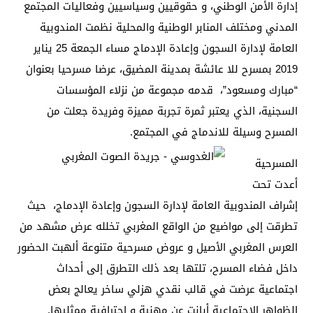
إدارة الأمن الوطني، و حقوقيين وسياسيين وفعاليات المجتمع
المدني ومختلف المنابر الوطنية والمحلية نظمت المندوبية
العامة لإدارة السجون وإعادة الإدماج مساء الجمعة 25 يناير
2019 بمسرح للا عائشة بمدينة المضيق، عرضا مسرحيا بعنوان
“مبارك ومسعود”، قدمه مجموعة من نزلاء المؤسسات
السجنية، الذي يعتبر ثمرة تجربة مميزة وفريدة جعلت من
المسرح وسيلة للاندماج في المجتمع.
المسرحية
أعدت تحت
إشراف المندوبية العامة لإدارة السجون وإعادة الإدماج، حيث
تطرقت إلى مواضيع من الواقع المغربي تخلله عرض مشهد من
العرس المغربي الأصيل و عروض مسرحية متنوعة ألهبت الحضور
داخل فضاء المسرح، تلتها بعد ذلك التطرق إلى أحداث
اجتماعية عرضت في قالب نقدي هزلي ساخر يعالج بعض
الظواهر الاجتماعية أبانت عن مهنية و احترافية ممثليها.