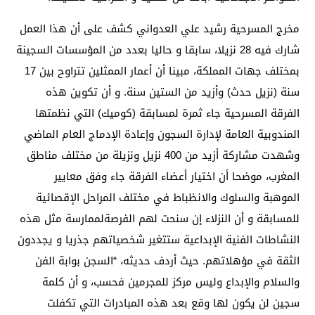
مخرج المسرحية رشيد علي العدواني كشف على أن هذا العمل
شارك فيه 28 نزيلا، سابقا و حاليا بعدد من المؤسسات السجينة
بمختلف جهات المملكة، مبينا أن أعمار الممثلين تتراوح بين 17
سنة (نزيل حدث) وأزيد من الستين سنة. و أن تكوين هذه
الفرقة المسرحية جاء ثمرة لمسابقة (كوميك) التي نظمتها
المندوبية العامة لإدارة السجون وإعادة الإدماج العام الماضي
وشهدت مشاركة أزيد من 400 نزيل ونزيلة من مختلف مناطق
المغرب، موضحا أن اختيار أعضاء الفرقة جاء وفق معايير
الموهبة والسلوك والانظباط في مختلف المراحل الإقصائية
للمسابقة و أن النزلاء إن سنحت لهم الفرصةلممارسة مثل هذه
النشاطات الفنية الإبداعية ستتغير شخصياتهم جذريا و يجددون
الثقة في مؤهلاتهم. حيث أردف حديثه، “السجن بوابة الفن
والسلام والإبداع وليس مركز للمجرمين فحسب، و أن كلمة
سجين لن يكون لها وقع بعد هذه المبادرات التي تكفلت