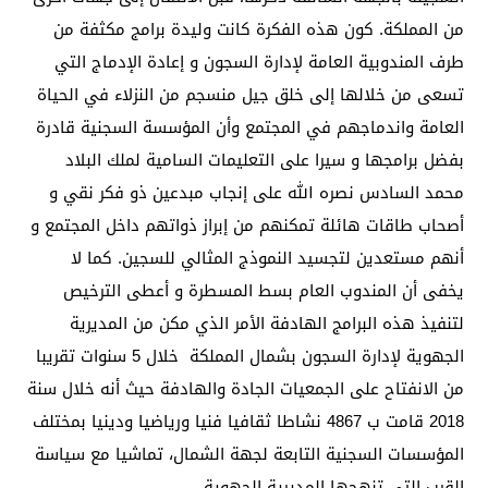
من المملكة. كون هذه الفكرة كانت وليدة برامج مكثفة من
طرف المندوبية العامة لإدارة السجون و إعادة الإدماج التي
تسعى من خلالها إلى خلق جيل منسجم من النزلاء في الحياة
العامة واندماجهم في المجتمع وأن المؤسسة السجنية قادرة
بفضل برامجها و سيرا على التعليمات السامية لملك البلاد
محمد السادس نصره الله على إنجاب مبدعين ذو فكر نقي و
أصحاب طاقات هائلة تمكنهم من إبراز ذواتهم داخل المجتمع و
أنهم مستعدين لتجسيد النموذج المثالي للسجين. كما لا
يخفى أن المندوب العام بسط المسطرة و أعطى الترخيص
لتنفيذ هذه البرامج الهادفة الأمر الذي مكن من المديرية
الجهوية لإدارة السجون بشمال المملكة خلال 5 سنوات تقريبا
من الانفتاح على الجمعيات الجادة والهادفة حيث أنه خلال سنة
2018 قامت ب 4867 نشاطا ثقافيا فنيا ورياضيا ودينيا بمختلف
المؤسسات السجنية التابعة لجهة الشمال، تماشيا مع سياسة
القرب التي تنهجها المديرية الجهوية.