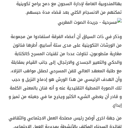
بهاالمندوبية العامة لإدارة السجون مع دمج برامج تكوينية
تمكنهم من الانسجام الكلي بعد قضاء مدة حبسهم.
وذكر في ذات السياق أن أعضاء الفرقة استفادوا من مجموعة
من الورشات التكوينية على مدى ستة أسابيع، أطرها فنانون
مغاربة متطوعون، تناولت عددا من تقنيات المسرح كالكتابة
والحكي والتعبير الجسدي والارتجال، إلى جانب القيام بمقابلة
مع طلبة المعهد العالي للفن المسرحي لصقل مواهب النزلاء.
وأن الهدف الرئيسي من هذا الورش هو إدماج النزيل و حجب
تلك الصورة النمطية التقليدية عنه و أنه فنان بالمعنى الكلمة
و قادر أن يعطي الشيء الكثير ويخرج ما في جعبته من تميز و
إبداع.
من جهة اخرى أوضح رئيس مصلحة العمل الاجتماعي والثقافي
لفائدة السجناء المكلف بالأنشطة بمديرية العمل الاجتماعي