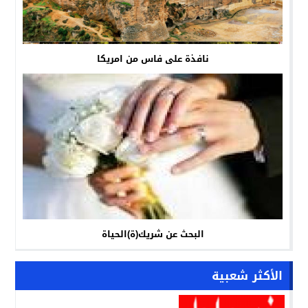
نافذة على فاس من امريكا
البحث عن شريك(ة)الحياة
الأكثر شعبية