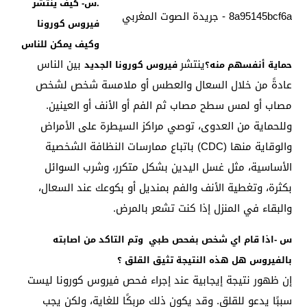
.س- كيف ينتشر
فيروس كورونا
وكيف يمكن للناس
ينتشر
بين الناس
حماية أنفسهم منه؟
فيروس كورونا الجديد
عادةً من خلال السعال والعطس أو ملامسة شخص لشخص
مصاب أو لمس سطح مصاب ثم الفم أو الأنف أو العينين.
وللحماية من العدوى، توصي مراكز السيطرة على الأمراض
والوقاية منها (CDC) باتباع ممارسات النظافة الشخصية
الأساسية، مثل غسل اليدين بشكل متكرر، وشرب السوائل
بكثرة، وتغطية الأنف والفم بمنديل أو بكوعك عند السعال،
والبقاء في المنزل إذا كنت تشعر بالمرض.
س -اذا قام اي شخص بفحص طبي وتم التاكد من اصابته
بالفيروس هل هذه النتيجة تثيق القلق ؟
إن ظهور نتيجة إيجابية عند إجراء فحص فيروس كورونا ليست
سببًا يدعو للقلق. وقد يكون ذلك مربكًا للغاية، ولكن يجب