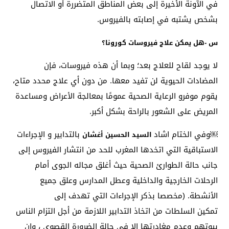
في الآونة الأخيرة إلى بعض المناطق المتضررة أو الاتصال
بشخص يشتبه في إصابته بالفيروس.
س -هل يمكن علاج فيروسات كورونا؟
لا يوجد لقاح للعلاج بعد؛ وبما أن هذه فيروسات، فإن
المضادات الحيوية لن تفيد معها. من دون أي علاج محدد متاح،
يقوم موفرو الرعاية الصحية عمومًا بمعالجة الأعراض ومساعدة
المريض على الشعور بالراحة بشكل أكبر.
￼وفي الختام اشاد
بالتدابير و الإجراءات
السيد الحسين أغشان
الاستباقية التي اتخدها المغرب للحد من انتشار الفيروس إلى
جانب حالة الطوارئ الصحية حيث أغلق مجاله الجوى أمام
الرحلات الخارجية والداخلية وعطل المدارس وعلق جميع
الأنشطة. (مخصصا بذكر الإجراءات التي تهدف إلى
تمكين السلطات من اتخاذ التدابير اللازمة من أجل التزام الناس
بيوتهم وعدم مغادرتها إلا فى حالة الضرورة القصوى ، وان