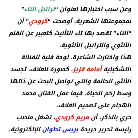
وعن سبب اختيارها لعنوان “
تراتيل التاء
”
لمجموعتها الشعرية، أوضحت “
كرودي
” أن
“التاء” تقصد بها تاء التأنيث كتعبير عن القلم
الأنثوي والتراتيل الأنثوية.
هذا واختارت الشاعرة، لوحة فنية للفنانة
التشكيلية
أمامة قزيز
، كصورة للغلاف، تجسد
الأنثى الحالمة والتي تواصل البحث عن ذاتها
وسط زخم الحياة، فيما عمل الفنان محمد
الهجام على تصميم الغلاف.
حري بالذكر، أن
مريم كرودي
، تشغل منصب
رئيسة تحرير جريدة
بريس تطوان
الإلكترونية،