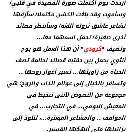
ازددت يوم اكتملت صورة القصيدة في قلبي/
وسأموت وقد بلغَت الحُسْن مكتملا/ سأزفها
لشاعر عاشق ثروته اللغة/ وسأنتظر قصائد
أخرى صغيرة/ تحمل اسمهما معا…
وتضيف “
كرودي
” أن هذا العمل هو بوح
أنثوي يحمل بين دفتيه قصائد لحالمة تصف
الحياة من زاويتها… تسبر أغوار روحها…
وتسافر بالخيال إلى عوالم الذات والروح؛ هي
مجموعة من النصوص لأنثى تتخبط في
المعيش اليومي… في التجارب… في
المواقف… والمشاعر المبعثرة…، لتلوذ إلى
تراتيلها متى أنهكها المَسِير.