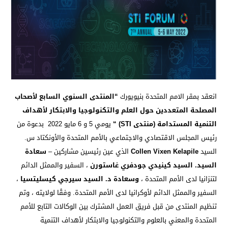
انعقد بمقر الامم المتحدة بنيويورك
“المنتدى السنوي السابع لأصحاب
المصلحة المتعددين حول العلم والتكنولوجيا والابتكار لأهداف
التنمية المستدامة (منتدى STI) “
يومي 5 و 6 مايو 2022 بدعوة من
رئيس المجلس الاقتصادي والاجتماعي بالأمم المتحدة والأونكتاد س.
السيد
Collen Vixen Kelapile
الذي عين رئيسين مشاركين –
سعادة
السيد. السيد كينيدي جودفري غاستورن
، السفير والممثل الدائم
لتنزانيا لدى الأمم المتحدة ،
وسعادة د. السيد سيرجي كيسليتسيا
،
السفير والممثل الدائم لأوكرانيا لدى الأمم المتحدة. وفقًا لولايته ، وتم
تنظيم المنتدى من قبل فريق العمل المشترك بين الوكالات التابع للأمم
المتحدة والمعني بالعلوم والتكنولوجيا والابتكار لأهداف التنمية